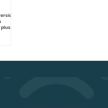
version
s
 plus