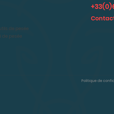
+33(0)
Contact
utils de pesée
vi de pesée
Politique de confi