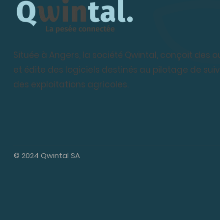
Située à Angers, la société Qwintal, conçoit des o
et édite des logiciels destinés au pilotage de sui
des exploitations agricoles.
© 2024 Qwintal SA