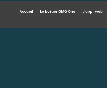
Accueil
Le boîtier GMQ One
L'appli web