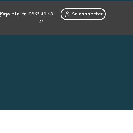
@qwintal.fr
06 25 49 43
Se connecter
27