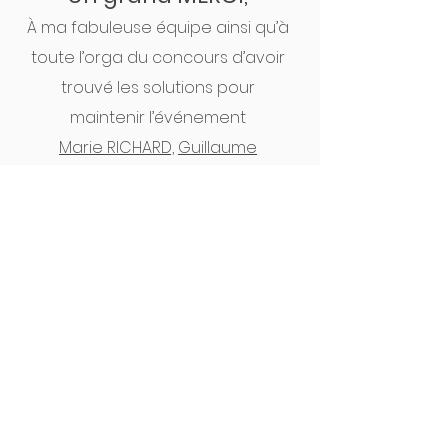
À ma fabuleuse équipe ainsi qu’à
toute l’orga du concours d’avoir
trouvé les solutions pour
maintenir l’événement
Marie RICHARD,
Guillaume
JOUANNEAU,
Janick HUET
À tous les curieux, voici le lien vers
les vidéos
des pitchs finaux devant le jury :
https://agreen-
startup.chambres-
agriculture.fr/videos/agreen-
startup-techelevage-2020
/